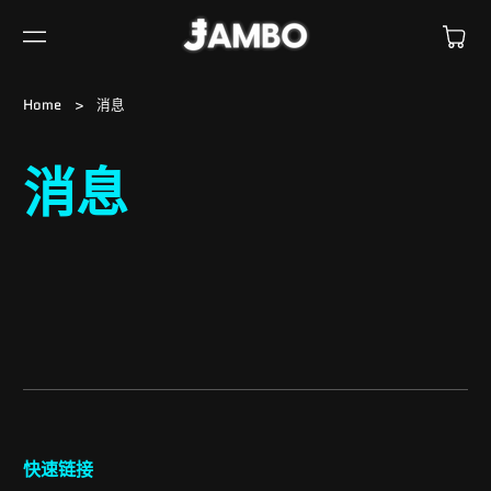
购
到
物
内
车
容
Home
>
消息
消息
快速链接